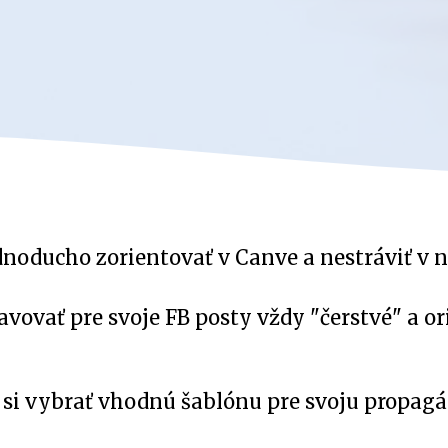
dnoducho zorientovať v Canve a nestráviť v n
avovať pre svoje FB posty vždy "čerstvé" a o
 si vybrať vhodnú šablónu pre svoju propagá