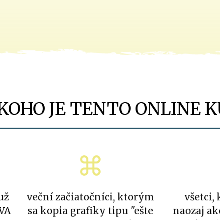
KOHO JE TENTO ONLINE 
už
veční začiatočníci, ktorým
všetci,
NVA
sa kopia grafiky tipu "ešte
naozaj ak