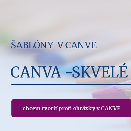
ŠABLÓNY V CANVE
CANVA -SKVELÉ 
chcem tvoriť profi obrázky v CANVE