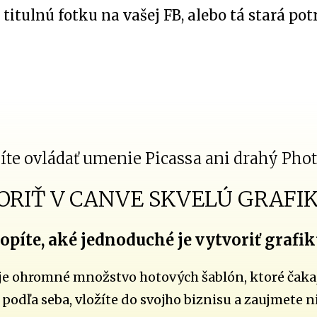
titulnú fotku na vašej FB, alebo tá stará pot
te ovládať umenie Picassa ani drahý Pho
ORIŤ V CANVE SKVELÚ GRAFIK
opíte, aké jednoduché je vytvoriť grafik
 ohromné množstvo hotových šablón, ktoré čakajú 
 podľa seba, vložíte do svojho biznisu a zaujmete n