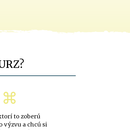
KURZ?
 ktorí to zoberú
o výzvu a chcú si