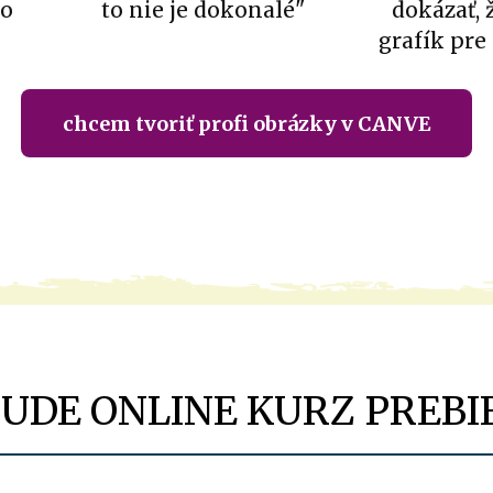
ko
to nie je dokonalé"
dokázať, 
grafík pre
chcem tvoriť profi obrázky v CANVE
BUDE ONLINE KURZ PREBI