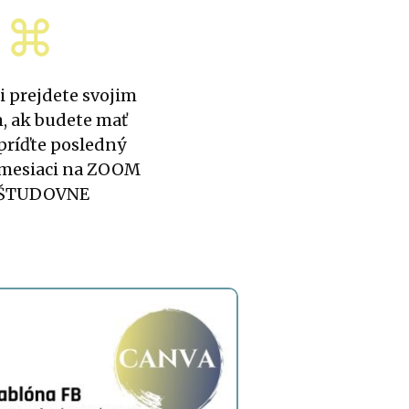
i prejdete svojim
 ak budete mať
 príďte posledný
 mesiaci na ZOOM
 ŠTUDOVNE