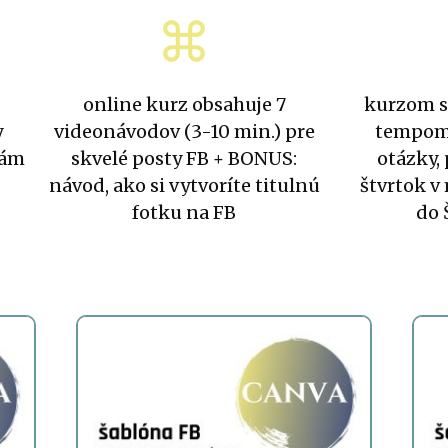
online kurz obsahuje 7
kurzom s
y
videonávodov (3-10 min.) pre
tempom,
eám
skvelé posty FB + BONUS:
otázky,
návod, ako si vytvoríte titulnú
štvrtok v
fotku na FB
do