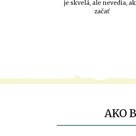
je skvelá, ale nevedia, a
začať
AKO 