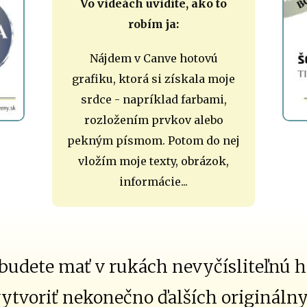
Vo videách uvidíte, ako to
robím ja:
Nájdem v Canve hotovú
grafiku, ktorá si získala moje
srdce - napríklad farbami,
rozložením prvkov alebo
pekným písmom. Potom do nej
vložím moje texty, obrázok,
informácie...
budete mať v rukách nevyčísliteľnú 
 vytvoriť nekonečno ďalších origináln