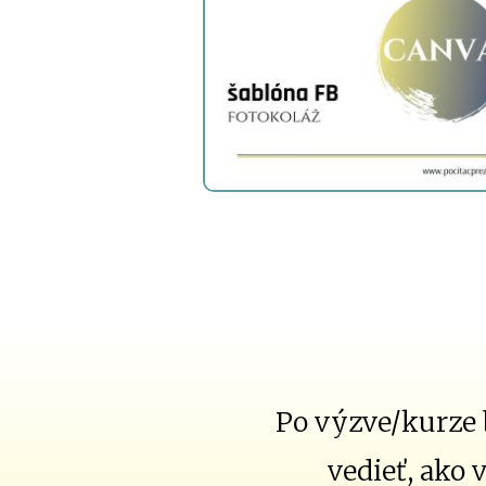
Po výzve/kurze 
vedieť, ako