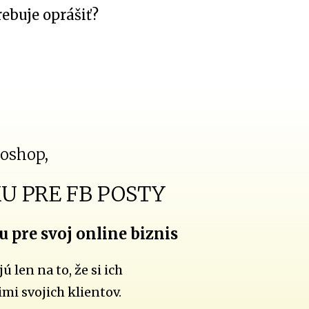
rebuje oprášiť?
toshop,
U PRE FB POSTY
u pre svoj online biznis
len na to, že si ich
imi svojich klientov.