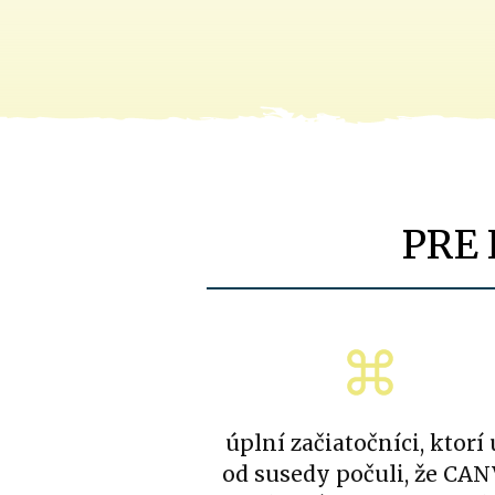
PRE 
úplní začiatočníci, ktorí 
od susedy počuli, že CA