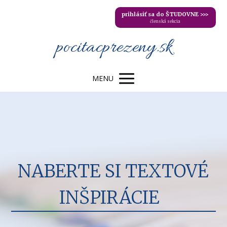
prihlásiť sa do ŠTUDOVNE >>>
členská sekcia
pocitacprezeny.sk
MENU
NABERTE SI TEXTOVÉ
INŠPIRÁCIE