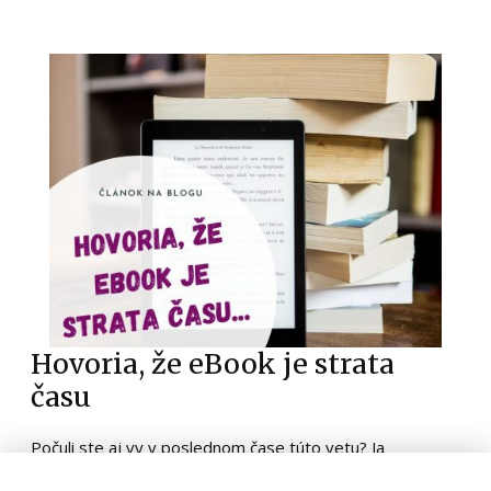
Hovoria, že eBook je strata
času
Počuli ste aj vy v poslednom čase túto vetu? Ja
niekoľkokrát. Vraj je teraz doba videí a eBook je taká