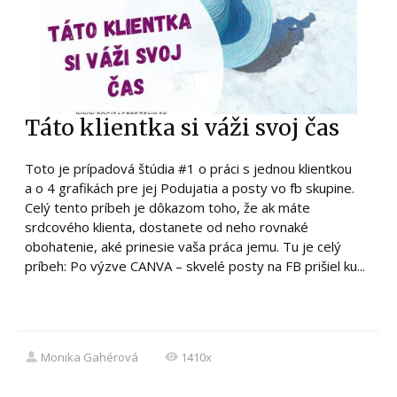
Táto klientka si váži svoj čas
Toto je prípadová štúdia #1 o práci s jednou klientkou
a o 4 grafikách pre jej Podujatia a posty vo fb skupine.
Celý tento príbeh je dôkazom toho, že ak máte
srdcového klienta, dostanete od neho rovnaké
obohatenie, aké prinesie vaša práca jemu. Tu je celý
príbeh: Po výzve CANVA – skvelé posty na FB prišiel ku...
Monika Gahérová
1410x