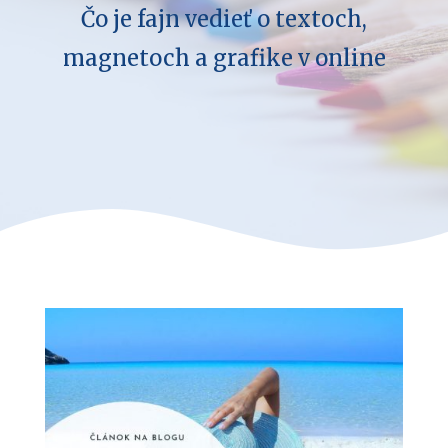
Čo je fajn vedieť o textoch,
magnetoch a grafike v online